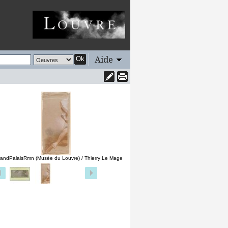
Aide
Ok
andPalaisRmn (Musée du Louvre) / Thierry Le Mage