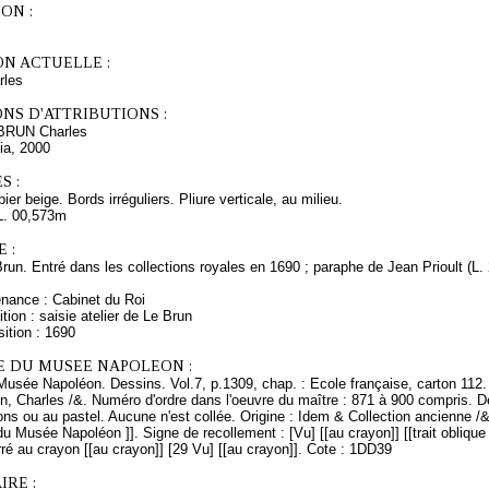
ON :
ON ACTUELLE :
rles
NS D'ATTRIBUTIONS :
 BRUN Charles
ia, 2000
S :
ier beige. Bords irréguliers. Pliure verticale, au milieu.
L. 00,573m
 :
Brun. Entré dans les collections royales en 1690 ; paraphe de Jean Prioult (L
enance : Cabinet du Roi
tion : saisie atelier de Le Brun
ition : 1690
E DU MUSEE NAPOLEON :
Musée Napoléon. Dessins. Vol.7, p.1309, chap. : Ecole française, carton 112.
n, Charles /&. Numéro d'ordre dans l'oeuvre du maître : 871 à 900 compris. D
ons ou au pastel. Aucune n'est collée. Origine : Idem & Collection ancienne 
u Musée Napoléon ]]. Signe de recollement : [Vu] [[au crayon]] [[trait oblique /
rré au crayon
[[au crayon]] [29 Vu] [[au crayon]]. Cote : 1DD39
RE :