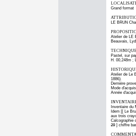
LOCALISATI
Grand format
ATTRIBUTI
LE BRUN Cha
PROPOSITIO
Atelier de LE
Beauvais, Lyd
TECHNIQUE
Pastel, sur pap
H. 00,248m ; 
HISTORIQUE
Atelier de Le 
1886).
Dernière prov
Mode d'acquisi
Année d'acquis
INVENTAIR
Inventaire du 
Idem [[ Le Bru
aux trois cray
Calcographie d
29
]
chiffre ba
COMMENTAI