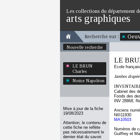
Les collections du département d
arts graphiques
Oeuv
Recherche sur :
Nouvelle recherche
LE BRUN
LE BRUN
Ecole françai
Charles
Jambes drapée
Notice Napoléon
INVENTAIRE
Cabinet des d
Fonds des des
INV 28868, R
Mise à jour de la fiche
Anciens numér
19/08/2023
NIII11930
MA10503
Attention, le contenu de
cette fiche ne reflète
Numéros de ca
pas nécessairement le
Guiffrey et M
dernier état du savoir.