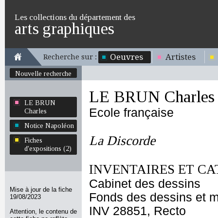
Les collections du département des
arts graphiques
Oeuvres
Artistes
Recherche sur :
Nouvelle recherche
LE BRUN Charles
LE BRUN
Ecole française
Charles
Notice Napoléon
La Discorde
Fiches
d'expositions (2)
INVENTAIRES ET CA
Cabinet des dessins
Mise à jour de la fiche
Fonds des dessins et m
19/08/2023
INV 28851, Recto
Attention, le contenu de