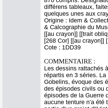
870 compris. Désignatio
différens tableaux, fait
quelques unes aux crayo
Origine : Idem & Colle
& Calcographie du Musé
[[au crayon]] [[trait obl
[268 Cor] [[au crayon]] [
Cote : 1DD39
COMMENTAIRE :
Les dessins rattachés à 
répartis en 3 séries. La
Gobelins, évoque des é
des épisodes civils ou 
épisodes de la Guerre 
aucune tenture n'a été t