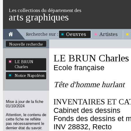
Les collections du département des
arts graphiques
Oeuvres
Artistes
Recherche sur :
Nouvelle recherche
LE BRUN Charles
LE BRUN
Ecole française
Charles
Notice Napoléon
Tête d'homme hurlant
INVENTAIRES ET CA
Mise à jour de la fiche
01/10/2024
Cabinet des dessins
Attention, le contenu de
Fonds des dessins et m
cette fiche ne reflète
pas nécessairement le
INV 28832, Recto
dernier état du savoir.