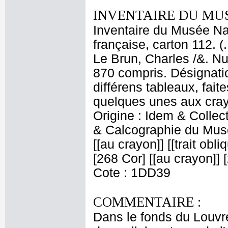
INVENTAIRE DU MU
Inventaire du Musée Na
française, carton 112. (
Le Brun, Charles /&. Nu
870 compris. Désignatio
différens tableaux, fait
quelques unes aux crayo
Origine : Idem & Colle
& Calcographie du Musé
[[au crayon]] [[trait obl
[268 Cor] [[au crayon]] [
Cote : 1DD39
COMMENTAIRE :
Dans le fonds du Louvre