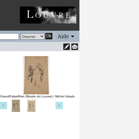
Aide
Ok
 GrandPalaisRmn (Musée du Louvre) / Michel Urtado