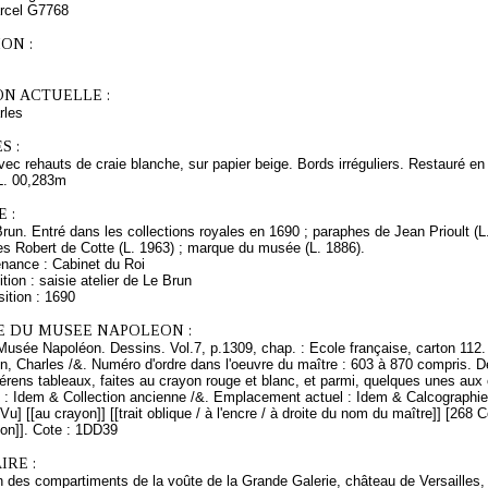
arcel G7768
ON :
ON ACTUELLE :
rles
S :
avec rehauts de craie blanche, sur papier beige. Bords irréguliers. Restauré e
L. 00,283m
 :
Brun. Entré dans les collections royales en 1690 ; paraphes de Jean Prioult (
es Robert de Cotte (L. 1963) ; marque du musée (L. 1886).
enance : Cabinet du Roi
tion : saisie atelier de Le Brun
ition : 1690
E DU MUSEE NAPOLEON :
Musée Napoléon. Dessins. Vol.7, p.1309, chap. : Ecole française, carton 112.
n, Charles /&. Numéro d'ordre dans l'oeuvre du maître : 603 à 870 compris. D
férens tableaux, faites au crayon rouge et blanc, et parmi, quelques unes aux 
ne : Idem & Collection ancienne /&. Emplacement actuel : Idem & Calcographi
Vu] [[au crayon]] [[trait oblique / à l'encre / à droite du nom du maître]] [268 
yon]]. Cote : 1DD39
RE :
n des compartiments de la voûte de la Grande Galerie, château de Versailles,