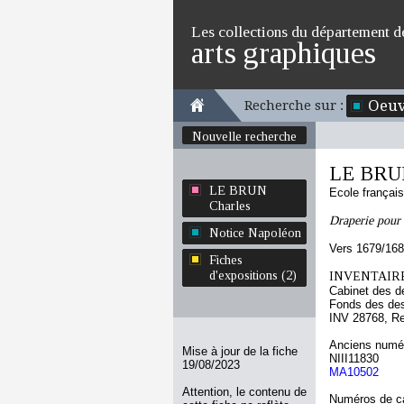
Les collections du département d
arts graphiques
Oeuv
Recherche sur :
Nouvelle recherche
LE BRUN
LE BRUN
Ecole françai
Charles
Draperie pour
Notice Napoléon
Vers 1679/16
Fiches
d'expositions (2)
INVENTAIRE
Cabinet des d
Fonds des des
INV 28768, R
Anciens numér
Mise à jour de la fiche
NIII11830
19/08/2023
MA10502
Attention, le contenu de
Numéros de ca