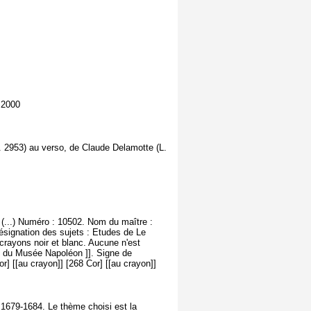
n 2000
L. 2953) au verso, de Claude Delamotte (L.
 (...) Numéro : 10502. Nom du maître :
ésignation des sujets : Etudes de Le
crayons noir et blanc. Aucune n'est
e du Musée Napoléon ]]. Signe de
Cor] [[au crayon]] [268 Cor] [[au crayon]]
 1679-1684. Le thème choisi est la