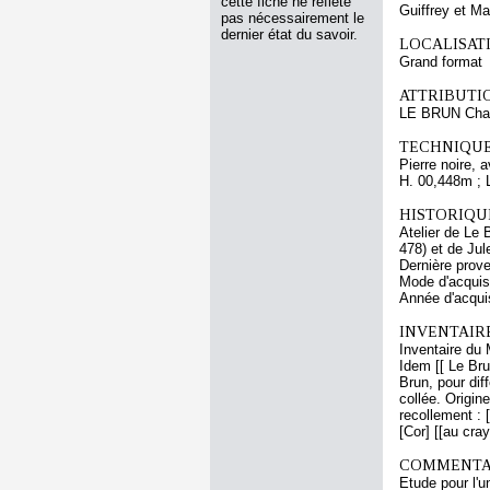
cette fiche ne reflète
Guiffrey et M
pas nécessairement le
dernier état du savoir.
LOCALISATI
Grand format
ATTRIBUTI
LE BRUN Cha
TECHNIQUE
Pierre noire, 
H. 00,448m ; 
HISTORIQUE
Atelier de Le 
478) et de Jul
Dernière prov
Mode d'acquisi
Année d'acquis
INVENTAIR
Inventaire du 
Idem [[ Le Bru
Brun, pour dif
collée. Origi
recollement : [
[Cor] [[au cra
COMMENTAI
Etude pour l'u