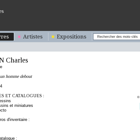
es
res
Artistes
Expositions
 Charles
se
 un homme debout
84
S ET CATALOGUES :
©
essins
sins et miniatures
ecto
os d'inventaire :
talogue :