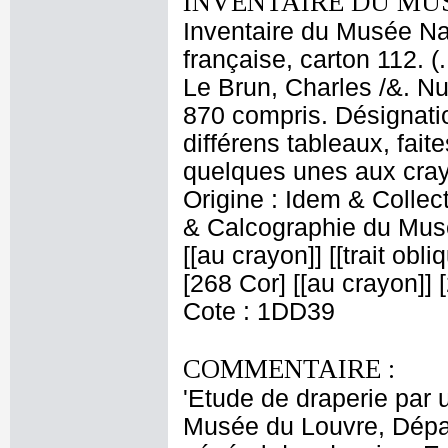
INVENTAIRE DU MU
Inventaire du Musée Na
française, carton 112. (
Le Brun, Charles /&. Nu
870 compris. Désignatio
différens tableaux, fait
quelques unes aux crayo
Origine : Idem & Colle
& Calcographie du Musé
[[au crayon]] [[trait obl
[268 Cor] [[au crayon]] [
Cote : 1DD39
COMMENTAIRE :
'Etude de draperie par u
Musée du Louvre, Dépar