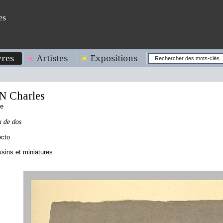
es
res
Artistes
Expositions
 Charles
se
 de dos
ecto
sins et miniatures