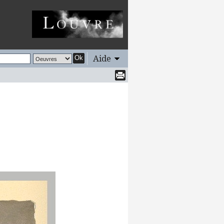
Aide
Ok