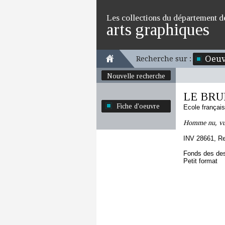
Les collections du département d
arts graphiques
Oeuv
Recherche sur :
Nouvelle recherche
LE BRUN
Fiche d'oeuvre
Ecole françai
Homme nu, vu
INV 28661, R
Fonds des des
Petit format