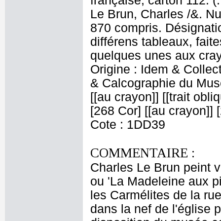
française, carton 112. (
Le Brun, Charles /&. Nu
870 compris. Désignatio
différens tableaux, fait
quelques unes aux crayo
Origine : Idem & Colle
& Calcographie du Musé
[[au crayon]] [[trait obl
[268 Cor] [[au crayon]] [
Cote : 1DD39
COMMENTAIRE :
Charles Le Brun peint 
ou 'La Madeleine aux pi
les Carmélites de la ru
dans la nef de l'église p