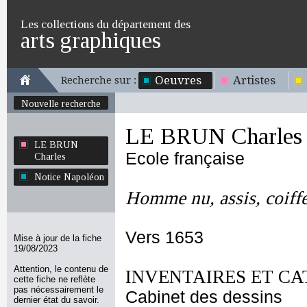
Les collections du département des
arts graphiques
Oeuvres
Artistes
Recherche sur :
Nouvelle recherche
LE BRUN Charles
LE BRUN
Ecole française
Charles
Notice Napoléon
Homme nu, assis, coiffé
Vers 1653
Mise à jour de la fiche
19/08/2023
Attention, le contenu de
INVENTAIRES ET CA
cette fiche ne reflète
pas nécessairement le
Cabinet des dessins
dernier état du savoir.