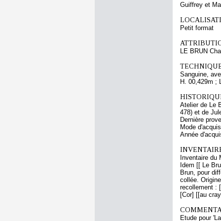
Guiffrey et M
LOCALISATI
Petit format
ATTRIBUTI
LE BRUN Cha
TECHNIQUE
Sanguine, avec
H. 00,429m ; 
HISTORIQUE
Atelier de Le 
478) et de Jul
Dernière prov
Mode d'acquisi
Année d'acquis
INVENTAIR
Inventaire du 
Idem [[ Le Bru
Brun, pour dif
collée. Origi
recollement : [
[Cor] [[au cra
COMMENTAI
Etude pour 'L