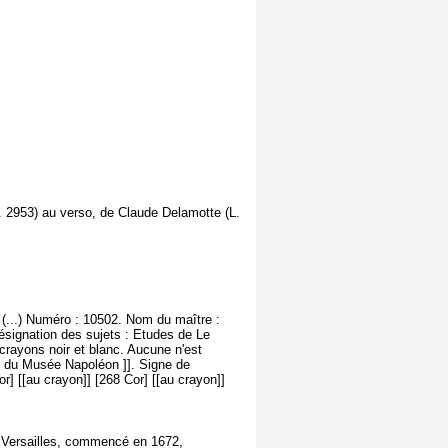
L. 2953) au verso, de Claude Delamotte (L.
 (...) Numéro : 10502. Nom du maître :
ésignation des sujets : Etudes de Le
crayons noir et blanc. Aucune n'est
e du Musée Napoléon ]]. Signe de
Cor] [[au crayon]] [268 Cor] [[au crayon]]
e Versailles, commencé en 1672,