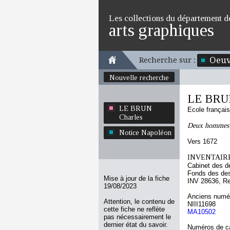
Les collections du département d
arts graphiques
Oeuv
Recherche sur :
Nouvelle recherche
LE BRUN
LE BRUN
Ecole françai
Charles
Deux hommes r
Notice Napoléon
Vers 1672
INVENTAIRE
Cabinet des d
Fonds des des
Mise à jour de la fiche
INV 28636, R
19/08/2023
Anciens numér
Attention, le contenu de
NIII11698
cette fiche ne reflète
MA10502
pas nécessairement le
dernier état du savoir.
Numéros de ca