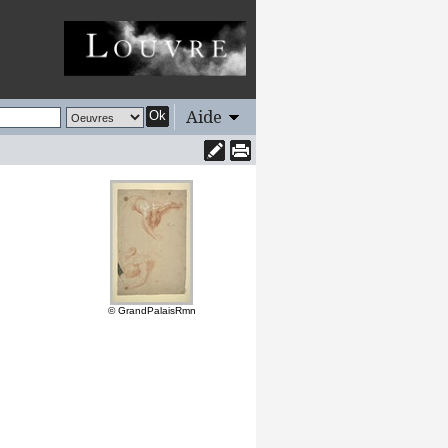
Aide
Ok
© GrandPalaisRmn