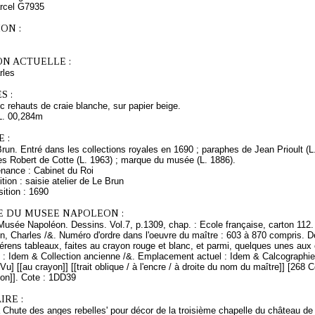
arcel G7935
ON :
ON ACTUELLE :
rles
S :
 rehauts de craie blanche, sur papier beige.
L. 00,284m
 :
Brun. Entré dans les collections royales en 1690 ; paraphes de Jean Prioult (
es Robert de Cotte (L. 1963) ; marque du musée (L. 1886).
enance : Cabinet du Roi
tion : saisie atelier de Le Brun
ition : 1690
E DU MUSEE NAPOLEON :
Musée Napoléon. Dessins. Vol.7, p.1309, chap. : Ecole française, carton 112.
n, Charles /&. Numéro d'ordre dans l'oeuvre du maître : 603 à 870 compris. D
férens tableaux, faites au crayon rouge et blanc, et parmi, quelques unes aux 
ne : Idem & Collection ancienne /&. Emplacement actuel : Idem & Calcographi
Vu] [[au crayon]] [[trait oblique / à l'encre / à droite du nom du maître]] [268 
yon]]. Cote : 1DD39
RE :
a Chute des anges rebelles' pour décor de la troisième chapelle du château d