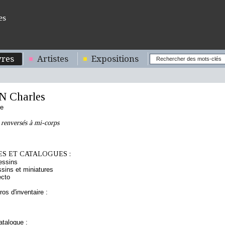
es
res
Artistes
Expositions
 Charles
se
enversés à mi-corps
S ET CATALOGUES :
essins
sins et miniatures
ecto
os d'inventaire :
talogue :