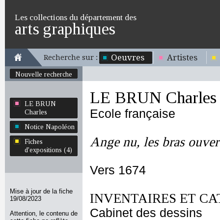
Les collections du département des
arts graphiques
Oeuvres
Artistes
Recherche sur :
Nouvelle recherche
LE BRUN Charles
LE BRUN
Ecole française
Charles
Notice Napoléon
Ange nu, les bras ouver
Fiches
d'expositions (4)
Vers 1674
Mise à jour de la fiche
INVENTAIRES ET CA
19/08/2023
Cabinet des dessins
Attention, le contenu de