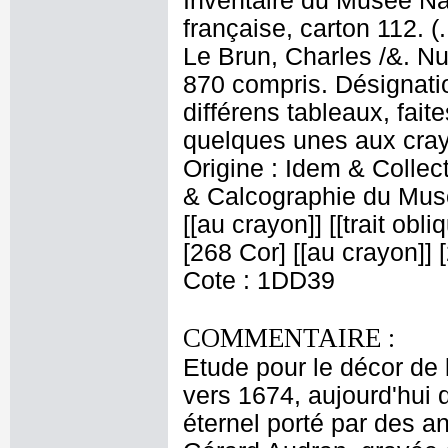
Inventaire du Musée Na
française, carton 112. (
Le Brun, Charles /&. Nu
870 compris. Désignatio
différens tableaux, fait
quelques unes aux crayo
Origine : Idem & Colle
& Calcographie du Musé
[[au crayon]] [[trait obl
[268 Cor] [[au crayon]] [
Cote : 1DD39
COMMENTAIRE :
Etude pour le décor de
vers 1674, aujourd'hui 
éternel porté par des a