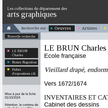
Les collections du département des
arts graphiques
Oeuvres
Artistes
Recherche sur :
Nouvelle recherche
LE BRUN Charles
LE BRUN
Ecole française
Charles
Notice Napoléon
Vieillard drapé, endorm
Fiches
d'expositions (4)
Vers 1672/1674
Mise à jour de la fiche
INVENTAIRES ET CA
01/10/2024
Cabinet des dessins
Attention, le contenu de