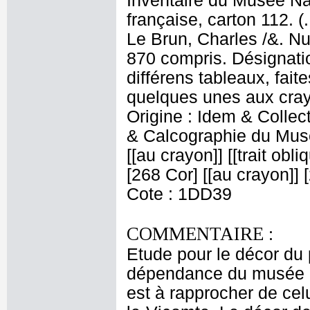
Inventaire du Musée Na
française, carton 112. (
Le Brun, Charles /&. Nu
870 compris. Désignatio
différens tableaux, fait
quelques unes aux crayo
Origine : Idem & Colle
& Calcographie du Musé
[[au crayon]] [[trait obl
[268 Cor] [[au crayon]] [
Cote : 1DD39
COMMENTAIRE :
Etude pour le décor du 
dépendance du musée de
est à rapprocher de cel