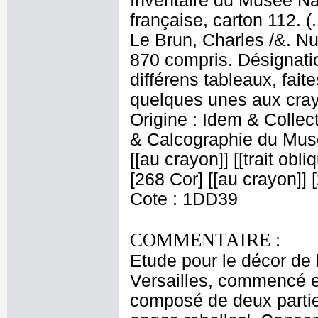
Inventaire du Musée Na
française, carton 112. (
Le Brun, Charles /&. Nu
870 compris. Désignatio
différens tableaux, fait
quelques unes aux crayo
Origine : Idem & Colle
& Calcographie du Musé
[[au crayon]] [[trait obl
[268 Cor] [[au crayon]] [
Cote : 1DD39
COMMENTAIRE :
Etude pour le décor de 
Versailles, commencé en
composé de deux parties