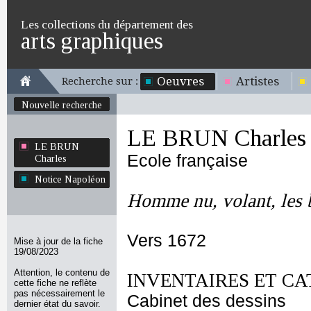
Les collections du département des
arts graphiques
Oeuvres
Artistes
Recherche sur :
Nouvelle recherche
LE BRUN Charles
LE BRUN
Ecole française
Charles
Notice Napoléon
Homme nu, volant, les br
Vers 1672
Mise à jour de la fiche
19/08/2023
Attention, le contenu de
INVENTAIRES ET CA
cette fiche ne reflète
pas nécessairement le
Cabinet des dessins
dernier état du savoir.