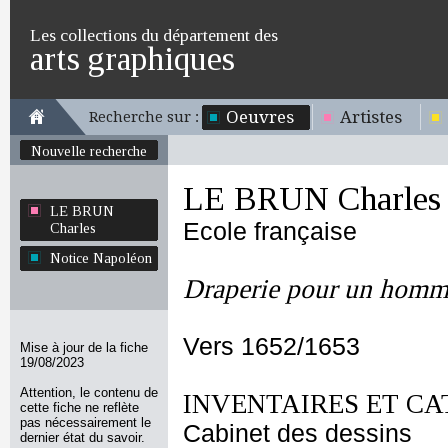
Les collections du département des
arts graphiques
Oeuvres
Artistes
Recherche sur :
Nouvelle recherche
LE BRUN Charles
LE BRUN
Ecole française
Charles
Notice Napoléon
Draperie pour un homm
Vers 1652/1653
Mise à jour de la fiche
19/08/2023
Attention, le contenu de
INVENTAIRES ET CA
cette fiche ne reflète
pas nécessairement le
Cabinet des dessins
dernier état du savoir.