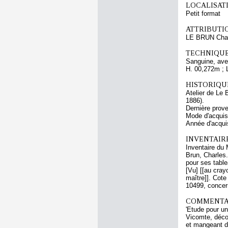
LOCALISATI
Petit format
ATTRIBUTI
LE BRUN Cha
TECHNIQUE
Sanguine, avec
H. 00,272m ; 
HISTORIQUE
Atelier de Le 
1886).
Dernière prov
Mode d'acquisi
Année d'acquis
INVENTAIR
Inventaire du 
Brun, Charles.
pour ses tabl
[Vu] [[au crayo
maître]]. Cote
10499, concern
COMMENTAI
'Etude pour un
Vicomte, décor
et mangeant de