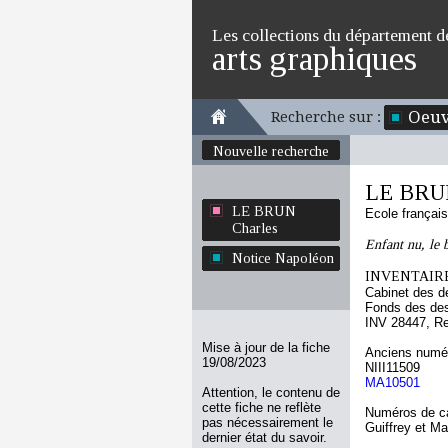
Les collections du département d
arts graphiques
Oeuv
Recherche sur :
Nouvelle recherche
LE BRUN
LE BRUN
Ecole françai
Charles
Enfant nu, le 
Notice Napoléon
INVENTAIRE
Cabinet des d
Fonds des des
INV 28447, R
Mise à jour de la fiche
Anciens numér
19/08/2023
NIII11509
MA10501
Attention, le contenu de
cette fiche ne reflète
Numéros de ca
pas nécessairement le
Guiffrey et M
dernier état du savoir.