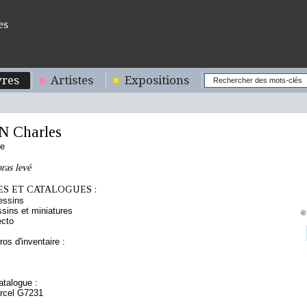
es
res
Artistes
Expositions
 Charles
se
bras levé
S ET CATALOGUES :
essins
sins et miniatures
©
ecto
os d'inventaire :
talogue :
arcel G7231