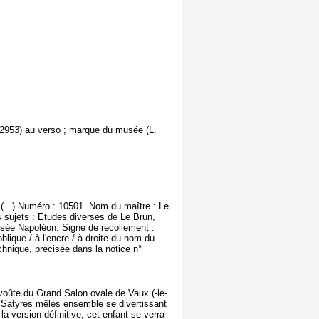
. 2953) au verso ; marque du musée (L.
 (...) Numéro : 10501. Nom du maître : Le
 sujets : Etudes diverses de Le Brun,
usée Napoléon. Signe de recollement :
 oblique / à l'encre / à droite du nom du
echnique, précisée dans la notice n°
voûte du Grand Salon ovale de Vaux (-le-
ts Satyres mêlés ensemble se divertissant
a version définitive, cet enfant se verra