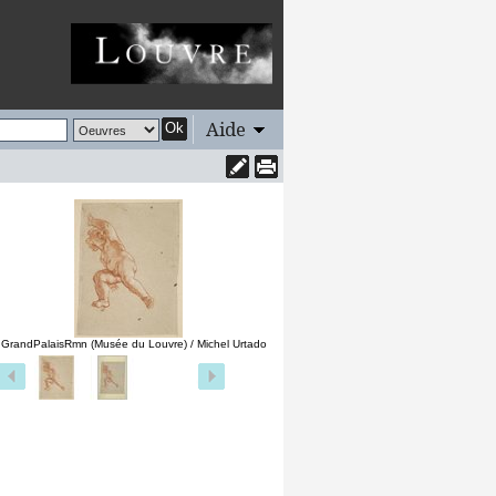
Aide
Ok
 GrandPalaisRmn (Musée du Louvre) / Michel Urtado