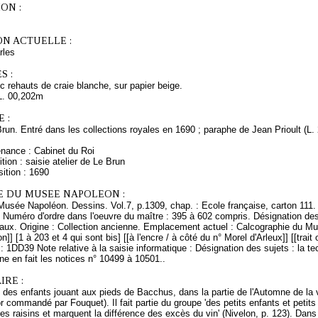
ON :
ON ACTUELLE :
rles
S :
 rehauts de craie blanche, sur papier beige.
L. 00,202m
 :
Brun. Entré dans les collections royales en 1690 ; paraphe de Jean Prioult (L
enance : Cabinet du Roi
tion : saisie atelier de Le Brun
ition : 1690
E DU MUSEE NAPOLEON :
Musée Napoléon. Dessins. Vol.7, p.1309, chap. : Ecole française, carton 111.
 Numéro d'ordre dans l'oeuvre du maître : 395 à 602 compris. Désignation des
eaux. Origine : Collection ancienne. Emplacement actuel : Calcographie du M
n]] [1 à 203 et 4 qui sont bis] [[à l'encre / à côté du n° Morel d'Arleux]] [[trait
 : 1DD39 Note relative à la saisie informatique : Désignation des sujets : la t
e en fait les notices n° 10499 à 10501..
RE :
 des enfants jouant aux pieds de Bacchus, dans la partie de l'Automne de la 
 commandé par Fouquet). Il fait partie du groupe 'des petits enfants et peti
s raisins et marquent la différence des excès du vin' (Nivelon, p. 123). Dans l