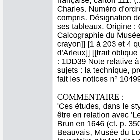
française, carton 111. 
Charles. Numéro d'ordre
compris. Désignation de
ses tableaux. Origine :
Calcographie du Musée 
crayon]] [1 à 203 et 4 qu
d'Arleux]] [[trait obliqu
: 1DD39 Note relative à
sujets : la technique, 
fait les notices n° 1049
COMMENTAIRE :
'Ces études, dans le st
être en relation avec '
Brun en 1646 (cf. p. 35
Beauvais, Musée du Lo