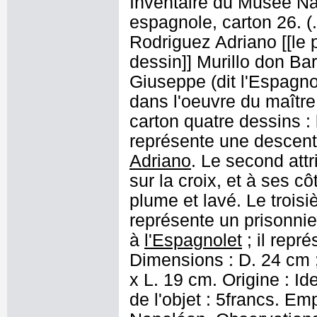
Inventaire du Musée Nap
espagnole, carton 26. (
Rodriguez Adriano [[le 
dessin]] Murillo don Ba
Giuseppe (dit l'Espagno
dans l'oeuvre du maître
carton quatre dessins : 
représente une descente 
Adriano
. Le second att
sur la croix, et à ses côt
plume et lavé. Le troisi
représente un prisonnier
à
l'Espagnolet
; il repr
Dimensions : D. 24 cm ;
x L. 19 cm. Origine : Ide
de l'objet : 5francs. E