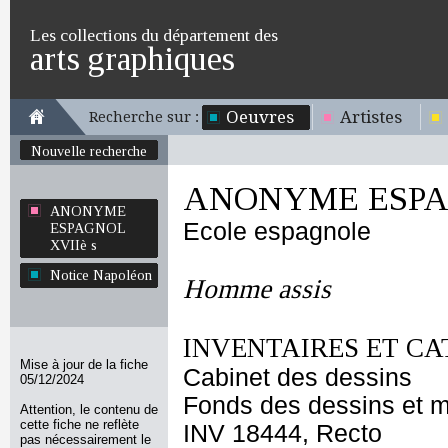
Les collections du département des
arts graphiques
Oeuvres
Artistes
Recherche sur :
Nouvelle recherche
ANONYME ESPAG
ANONYME
Ecole espagnole
ESPAGNOL
XVIIè s
Notice Napoléon
Homme assis
INVENTAIRES ET CA
Mise à jour de la fiche
Cabinet des dessins
05/12/2024
Fonds des dessins et m
Attention, le contenu de
cette fiche ne reflète
INV 18444, Recto
pas nécessairement le