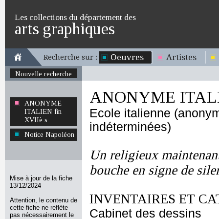
Les collections du département des
arts graphiques
Oeuvres
Artistes
Recherche sur :
Nouvelle recherche
ANONYME ITALIE
ANONYME
Ecole italienne (anony
ITALIEN fin
XVIIè s
indéterminées)
Notice Napoléon
Un religieux maintenant 
bouche en signe de sile
Mise à jour de la fiche
13/12/2024
INVENTAIRES ET CA
Attention, le contenu de
cette fiche ne reflète
Cabinet des dessins
pas nécessairement le