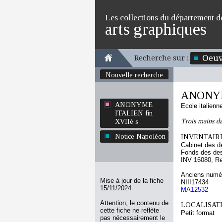
Les collections du département d
arts graphiques
Oeuv
Recherche sur :
Nouvelle recherche
ANONYME
ANONYME
Ecole italien
ITALIEN fin
Trois mains da
XVIIè s
Notice Napoléon
INVENTAIRE
Cabinet des d
Fonds des des
INV 16080, R
Anciens numér
Mise à jour de la fiche
NIII17434
15/11/2024
MA12532
Attention, le contenu de
LOCALISATI
cette fiche ne reflète
Petit format
pas nécessairement le