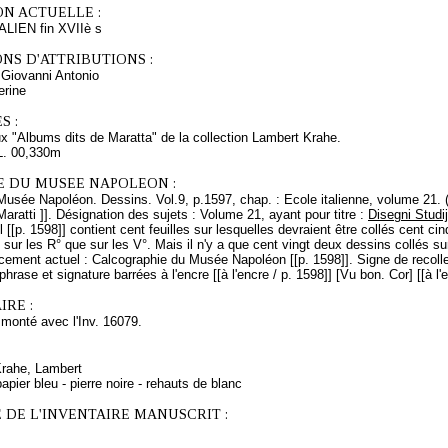
ON ACTUELLE :
IEN fin XVIIè s
NS D'ATTRIBUTIONS :
iovanni Antonio
erine
S :
x "Albums dits de Maratta" de la collection Lambert Krahe.
L. 00,330m
E DU MUSEE NAPOLEON :
Musée Napoléon. Dessins. Vol.9, p.1597, chap. : Ecole italienne, volume 21. 
Maratti ]]. Désignation des sujets : Volume 21, ayant pour titre :
Disegni Studij
l [[p. 1598]] contient cent feuilles sur lesquelles devraient être collés cent ci
 sur les R° que sur les V°. Mais il n'y a que cent vingt deux dessins collés sur
cement actuel : Calcographie du Musée Napoléon [[p. 1598]]. Signe de recolle
phrase et signature barrées à l'encre
[[à l'encre / p. 1598]] [Vu bon. Cor] [[à l
RE :
monté avec l'Inv. 16079.
Krahe, Lambert
apier bleu - pierre noire - rehauts de blanc
 DE L'INVENTAIRE MANUSCRIT :