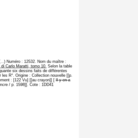
(...) Numéro : 12532. Nom du maître :
 di Carlo Maratti, tomo 10.
Selon la table
nquante six dessins faits de différentes
 les R°. Origine : Collection nouvelle [[p.
ment : [122 Vu] [[au crayon]] [
Il y en a
'encre / p. 1598]]. Cote : 1DD41