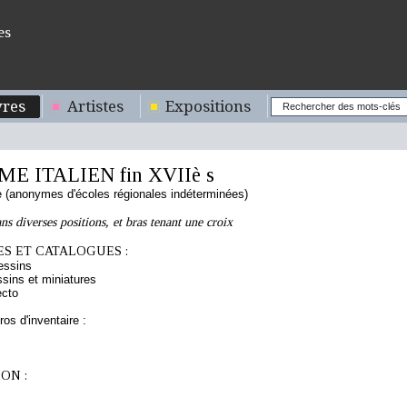
es
res
Artistes
Expositions
 ITALIEN fin XVIIè s
ne (anonymes d'écoles régionales indéterminées)
ns diverses positions, et bras tenant une croix
S ET CATALOGUES :
essins
sins et miniatures
ecto
os d'inventaire :
ON :