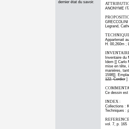
dernier état du savoir.
ATTRIBUTI
ANONYME ITAL
PROPOSITIO
GRECCOLINI G
Legrand, Cath
TECHNIQUE
Appartenait au
H. 00,260m ; 
INVENTAIR
Inventaire du 
Idem [[ Carlo 
mise en tête, i
manières, tant
1598]]. Empla
122. Cordier
]
COMMENTAI
Ce dessin est 
INDEX :
Collections : 
Techniques : p
REFERENCE
vol. 7, p. 165