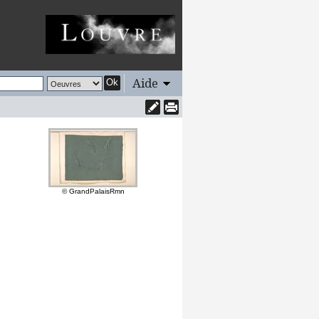
Aide
Ok
© GrandPalaisRmn