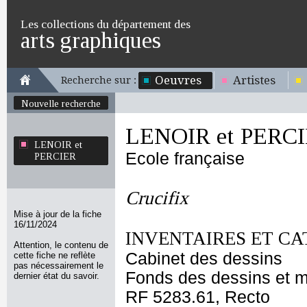
Les collections du département des
arts graphiques
Oeuvres
Artistes
Recherche sur :
Nouvelle recherche
LENOIR et PERC
LENOIR et
Ecole française
PERCIER
Crucifix
Mise à jour de la fiche
16/11/2024
INVENTAIRES ET CA
Attention, le contenu de
Cabinet des dessins
cette fiche ne reflète
pas nécessairement le
Fonds des dessins et m
dernier état du savoir.
RF 5283.61, Recto