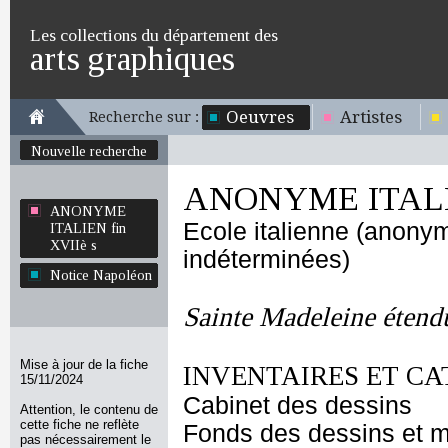
Les collections du département des
arts graphiques
Oeuvres
Artistes
Recherche sur :
Nouvelle recherche
ANONYME ITALIE
ANONYME
Ecole italienne (anony
ITALIEN fin
XVIIè s
indéterminées)
Notice Napoléon
Sainte Madeleine étendu
Mise à jour de la fiche
INVENTAIRES ET CA
15/11/2024
Cabinet des dessins
Attention, le contenu de
cette fiche ne reflète
Fonds des dessins et m
pas nécessairement le