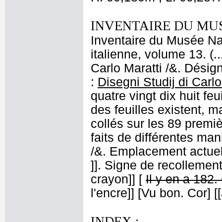
INVENTAIRE DU MU
Inventaire du Musée Na
italienne, volume 13. (
Carlo Maratti /&. Désign
:
Disegni Studij di Carlo
quatre vingt dix huit feu
des feuilles existent, m
collés sur les 89 premiè
faits de différentes man
/&. Emplacement actue
]]. Signe de recollement
crayon]] [
Il y en a 182.
l'encre]] [Vu bon. Cor] [
INDEX :