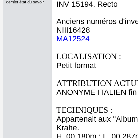
dernier état du savoir.
INV 15194, Recto
Anciens numéros d'inve
NIII16428
MA12524
LOCALISATION :
Petit format
ATTRIBUTION ACTUE
ANONYME ITALIEN fin 
TECHNIQUES :
Appartenait aux "Albums
Krahe.
H. 00,180m ; L. 00,287