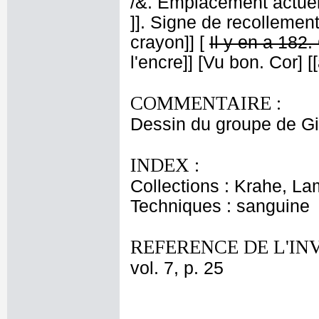
/&. Emplacement actue
]]. Signe de recollement
crayon]] [
Il y en a 182.
l'encre]] [Vu bon. Cor] [
COMMENTAIRE :
Dessin du groupe de Gi
INDEX :
Collections : Krahe, La
Techniques : sanguine
REFERENCE DE L'IN
vol. 7, p. 25