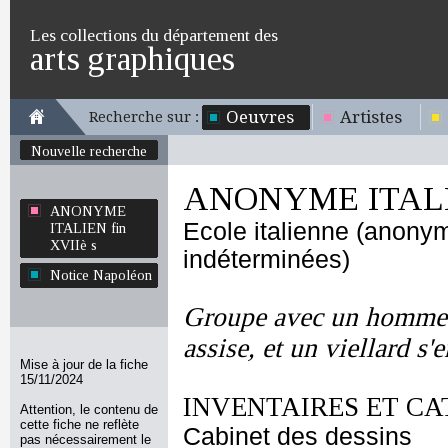
Les collections du département des
arts graphiques
Oeuvres
Artistes
Recherche sur :
Nouvelle recherche
ANONYME ITALIE
ANONYME
Ecole italienne (anony
ITALIEN fin
XVIIè s
indéterminées)
Notice Napoléon
Groupe avec un homme 
assise, et un viellard s'e
Mise à jour de la fiche
15/11/2024
INVENTAIRES ET CA
Attention, le contenu de
cette fiche ne reflète
Cabinet des dessins
pas nécessairement le