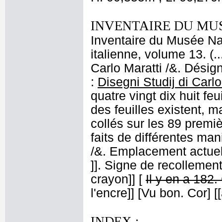
INVENTAIRE DU MU
Inventaire du Musée Na
italienne, volume 13. (
Carlo Maratti /&. Désign
:
Disegni Studij di Carlo
quatre vingt dix huit feu
des feuilles existent, m
collés sur les 89 premiè
faits de différentes man
/&. Emplacement actue
]]. Signe de recollement
crayon]] [
Il y en a 182.
l'encre]] [Vu bon. Cor] [
INDEX :