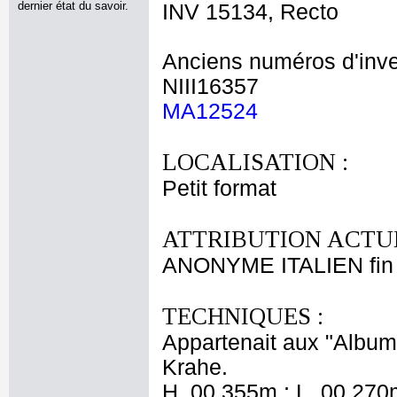
dernier état du savoir.
INV 15134, Recto
Anciens numéros d'inve
NIII16357
MA12524
LOCALISATION :
Petit format
ATTRIBUTION ACTUE
ANONYME ITALIEN fin 
TECHNIQUES :
Appartenait aux "Albums
Krahe.
H. 00,355m ; L. 00,270