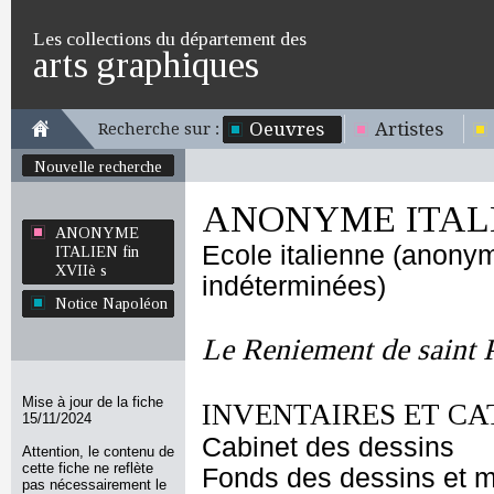
Les collections du département des
arts graphiques
Oeuvres
Artistes
Recherche sur :
Nouvelle recherche
ANONYME ITALIE
ANONYME
Ecole italienne (anony
ITALIEN fin
XVIIè s
indéterminées)
Notice Napoléon
Le Reniement de saint P
Mise à jour de la fiche
INVENTAIRES ET CA
15/11/2024
Cabinet des dessins
Attention, le contenu de
cette fiche ne reflète
Fonds des dessins et m
pas nécessairement le