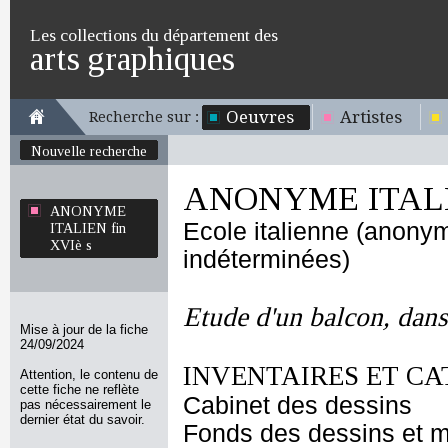
Les collections du département des
arts graphiques
Oeuvres
Artistes
Recherche sur :
Nouvelle recherche
ANONYME ITALIE
ANONYME
Ecole italienne (anony
ITALIEN fin
XVIè s
indéterminées)
Etude d'un balcon, dans
Mise à jour de la fiche
24/09/2024
INVENTAIRES ET CA
Attention, le contenu de
cette fiche ne reflète
Cabinet des dessins
pas nécessairement le
dernier état du savoir.
Fonds des dessins et m