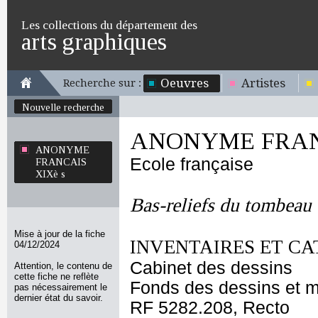
Les collections du département des
arts graphiques
Oeuvres
Artistes
Recherche sur :
Nouvelle recherche
ANONYME FRANC
ANONYME
Ecole française
FRANCAIS
XIXè s
Bas-reliefs du tombeau 
Mise à jour de la fiche
INVENTAIRES ET CA
04/12/2024
Cabinet des dessins
Attention, le contenu de
cette fiche ne reflète
Fonds des dessins et m
pas nécessairement le
dernier état du savoir.
RF 5282.208, Recto