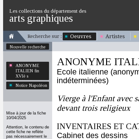
Les collections du département des
arts graphiques
Oeuvres
Artistes
Recherche sur :
Nouvelle recherche
ANONYME ITALIE
ANONYME
Ecole italienne (anony
ITALIEN fin
XVIè s
indéterminées)
Notice Napoléon
Vierge à l'Enfant avec s
devant trois religieux
Mise à jour de la fiche
10/04/2025
INVENTAIRES ET CA
Attention, le contenu de
cette fiche ne reflète
Cabinet des dessins
pas nécessairement le