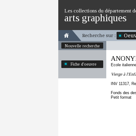
Les collections du département d
arts graphiques
Oeuv
Recherche sur :
Nouvelle recherche
ANONYM
Fiche d'oeuvre
Ecole italien
Vierge à l'Enf
INV 11317, Re
Fonds des des
Petit format