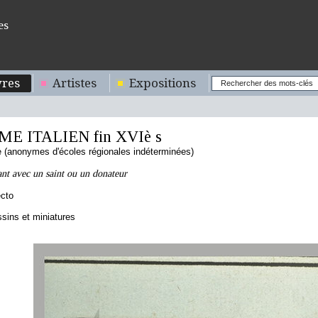
es
res
Artistes
Expositions
E ITALIEN fin XVIè s
ne (anonymes d'écoles régionales indéterminées)
ant avec un saint ou un donateur
cto
sins et miniatures