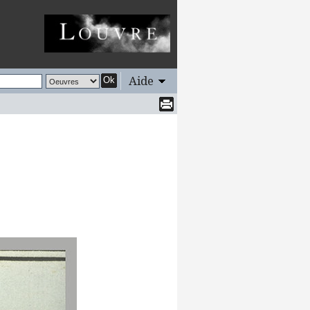
Aide
Ok