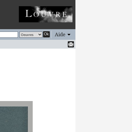
Aide
Ok