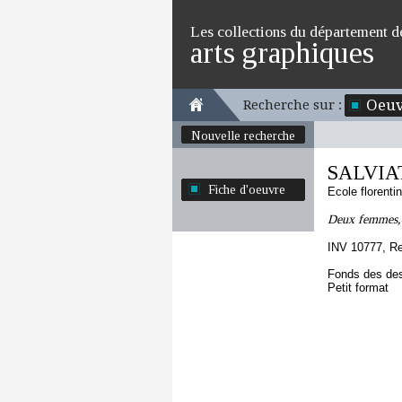
Les collections du département d
arts graphiques
Oeuv
Recherche sur :
Nouvelle recherche
SALVIAT
Fiche d'oeuvre
Ecole florenti
Deux femmes, a
INV 10777, R
Fonds des des
Petit format