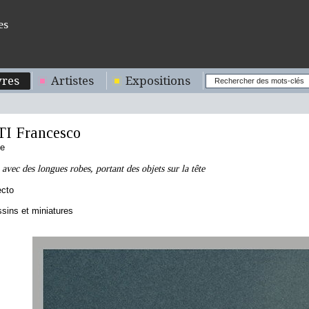
es
res
Artistes
Expositions
I Francesco
ne
vec des longues robes, portant des objets sur la tête
ecto
sins et miniatures