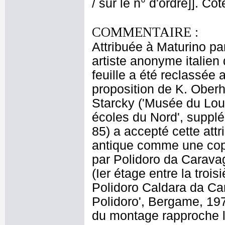
/ sur le n° d'ordre]]. Co
COMMENTAIRE :
Attribuée à Maturino pa
artiste anonyme italien 
feuille a été reclassée 
proposition de K. Ober
Starcky ('Musée du Lou
écoles du Nord', supplém
85) a accepté cette attri
antique comme une copi
par Polidoro da Carava
(Ier étage entre la trois
Polidoro Caldara da Cara
Polidoro', Bergame, 19
du montage rapproche la