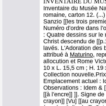
INVENTAIRE DU MU
Inventaire du Musée Nap
romaine, carton 12. (..
Sanzio [[les trois premi
Numéro d'ordre dans l'o
: Quatre dessins sur le
Christ descendu de [[p.
lavés. L'Adoration des 
attribué à
Maturino
, rep
allocution et Rome Vict
10 x L. 15,5 cm ; H. 19 
Collection nouvelle.Prix 
Emplacement actuel : I
Observations : Idem & 
[[à l'encre]] ]]. Signe d
crayon]] [Vu] [[au crayon