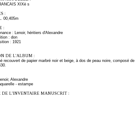
ANCAIS XIXè s
S :
L. 00,405m
 :
nance : Lenoir, héritiers d'Alexandre
tion : don
ition : 1921
N DE L'ALBUM :
 recouvert de papier marbré noir et beige, à dos de peau noire, composé de 1
430.
Lenoir, Alexandre
aquarelle - estampe
 DE L'INVENTAIRE MANUSCRIT :