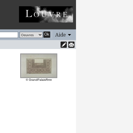
Aide
Ok
© GrandPalaisRmn