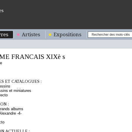
es
res
Artistes
Expositions
E FRANCAIS XIXè s
se
S ET CATALOGUES :
essins
sins et miniatures
Recto
ON :
grands albums
Alexandre -4-
cto
ON ACTUELLE :