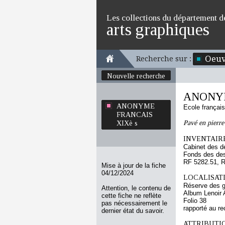
Les collections du département d
arts graphiques
Oeuv
Recherche sur :
Nouvelle recherche
ANONYM
ANONYME
Ecole françai
FRANCAIS
Pavé en pierre
XIXè s
INVENTAIRE
Cabinet des d
Fonds des des
RF 5282.51, 
Mise à jour de la fiche
04/12/2024
LOCALISATI
Réserve des 
Attention, le contenu de
Album Lenoir 
cette fiche ne reflète
Folio 38
pas nécessairement le
rapporté au re
dernier état du savoir.
ATTRIBUTI