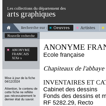
Les collections du département des
arts graphiques
Oeuvres
Artistes
Recherche sur :
Nouvelle recherche
ANONYME FRANC
ANONYME
Ecole française
FRANCAIS
XIXè s
Chapiteaux de l'abbaye
Mise à jour de la fiche
INVENTAIRES ET CA
04/12/2024
Cabinet des dessins
Attention, le contenu de
cette fiche ne reflète
Fonds des dessins et m
pas nécessairement le
dernier état du savoir.
RF 5282.29, Recto