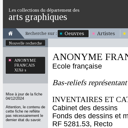
Les collections du département des
arts graphiques
Oeuvres
Artistes
Recherche sur :
Nouvelle recherche
ANONYME FRANC
ANONYME
Ecole française
FRANCAIS
XIXè s
Bas-reliefs représentant
Mise à jour de la fiche
INVENTAIRES ET CA
04/12/2024
Cabinet des dessins
Attention, le contenu de
cette fiche ne reflète
Fonds des dessins et m
pas nécessairement le
dernier état du savoir.
RF 5281.53, Recto