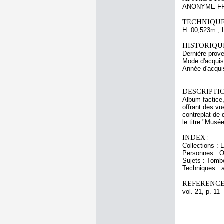
ANONYME FR
TECHNIQUE
H. 00,523m ; 
HISTORIQUE
Dernière prove
Mode d'acquisi
Année d'acquis
DESCRIPTIO
Album factice,
offrant des v
contreplat de 
le titre "Musé
INDEX :
Collections : 
Personnes : Or
Sujets : Tomb
Techniques : a
REFERENCE
vol. 21, p. 11