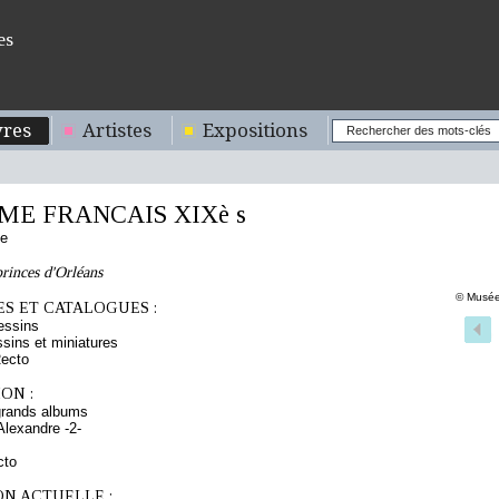
es
res
Artistes
Expositions
E FRANCAIS XIXè s
se
rinces d'Orléans
© Musée
S ET CATALOGUES :
essins
sins et miniatures
Recto
ON :
grands albums
Alexandre -2-
cto
ON ACTUELLE :