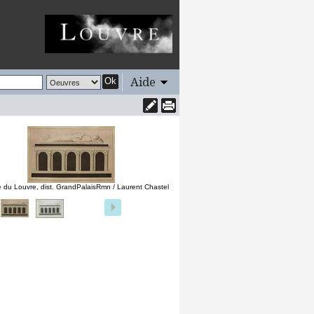
Aide
Ok
 du Louvre, dist. GrandPalaisRmn / Laurent Chastel