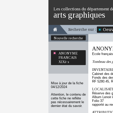
Les collections du département d
arts graphiques
Oeuv
Recherche sur :
Nouvelle recherche
ANONYM
ANONYME
Ecole françai
FRANCAIS
Tombeau des p
XIXè s
INVENTAIRE
Cabinet des d
Fonds des des
RF 5280.45, 
Mise à jour de la fiche
04/12/2024
LOCALISATI
Réserve des 
Attention, le contenu de
Album Lenoir 
cette fiche ne reflète
Folio 37
pas nécessairement le
rapporté au re
dernier état du savoir.
ATTRIBUTI