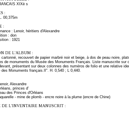
ANCAIS XIXè s
S :
L. 00,375m
 :
nance : Lenoir, héritiers d'Alexandre
tion : don
ition : 1921
N DE L'ALBUM :
 cartonné, recouvert de papier marbré noir et beige, à dos de peau noire, plats
ues de monuments du Musée des Monuments Français. Liste manuscrite sur cinq
devant, présentant sur deux colonnes des numéros de folio et une relative ident
e des Monuments français.II". H. 0,540 ; L 0,440.
Lenoir, Alexandre
léans, princes d'
eau des Princes d'Orléans
quarelle - mine de plomb - encre noire à la plume (encre de Chine)
 DE L'INVENTAIRE MANUSCRIT :