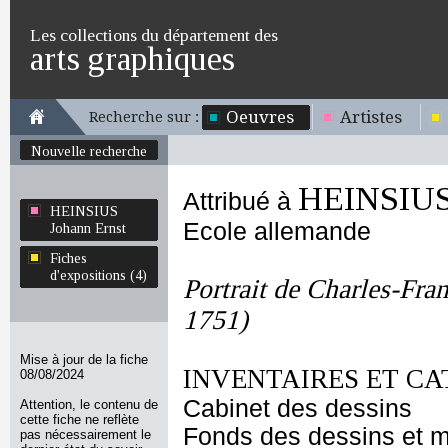
Les collections du département des
arts graphiques
Oeuvres
Artistes
Recherche sur :
Nouvelle recherche
HEINSIUS 
Attribué à
HEINSIUS
Ecole allemande
Johann Ernst
Fiches
d'expositions (4)
Portrait de Charles-Fr
1751)
Mise à jour de la fiche
INVENTAIRES ET CA
08/08/2024
Cabinet des dessins
Attention, le contenu de
cette fiche ne reflète
Fonds des dessins et m
pas nécessairement le