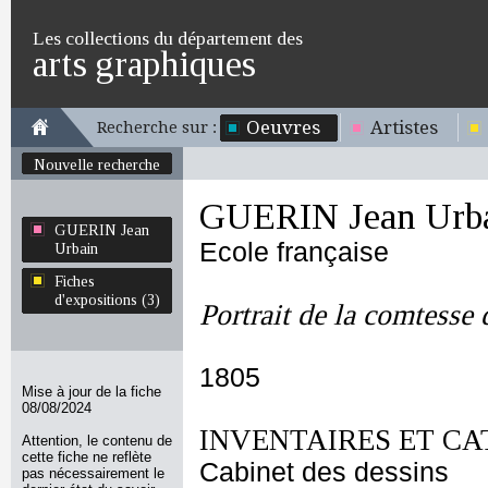
Les collections du département des
arts graphiques
Oeuvres
Artistes
Recherche sur :
Nouvelle recherche
GUERIN Jean Urb
GUERIN Jean
Ecole française
Urbain
Fiches
d'expositions (3)
Portrait de la comtess
1805
Mise à jour de la fiche
08/08/2024
INVENTAIRES ET CA
Attention, le contenu de
cette fiche ne reflète
Cabinet des dessins
pas nécessairement le