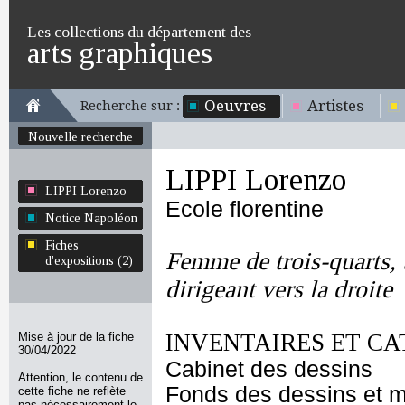
Les collections du département des
arts graphiques
Oeuvres
Artistes
Recherche sur :
Nouvelle recherche
LIPPI Lorenzo
LIPPI Lorenzo
Ecole florentine
Notice Napoléon
Fiches
Femme de trois-quarts, 
d'expositions (2)
dirigeant vers la droite
INVENTAIRES ET CA
Mise à jour de la fiche
30/04/2022
Cabinet des dessins
Attention, le contenu de
Fonds des dessins et m
cette fiche ne reflète
pas nécessairement le