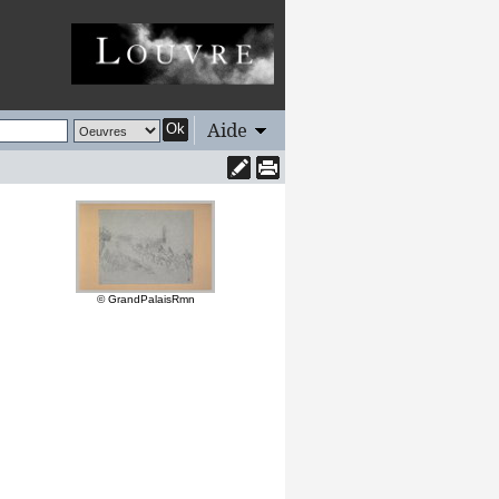
Aide
Ok
© GrandPalaisRmn