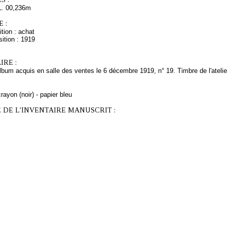
L. 00,236m
 :
tion : achat
ition : 1919
RE :
album acquis en salle des ventes le 6 décembre 1919, n° 19. Timbre de l'atelier
rayon (noir) - papier bleu
 DE L'INVENTAIRE MANUSCRIT :