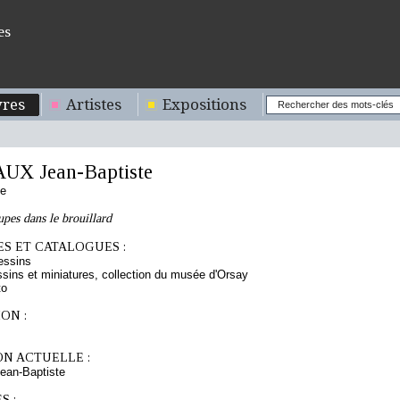
es
res
Artistes
Expositions
X Jean-Baptiste
se
upes dans le brouillard
S ET CATALOGUES :
essins
sins et miniatures, collection du musée d'Orsay
to
ON :
ON ACTUELLE :
an-Baptiste
S :