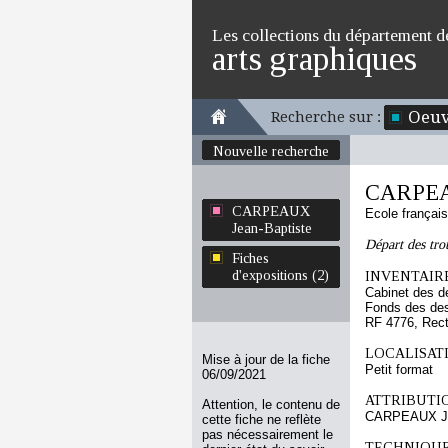
Les collections du département d
arts graphiques
Oeuv
Recherche sur :
Nouvelle recherche
CARPEAU
CARPEAUX
Ecole françai
Jean-Baptiste
Départ des tro
Fiches
d'expositions (2)
INVENTAIRE
Cabinet des d
Fonds des des
RF 4776, Rec
LOCALISATI
Mise à jour de la fiche
Petit format
06/09/2021
ATTRIBUTI
Attention, le contenu de
CARPEAUX Je
cette fiche ne reflète
pas nécessairement le
TECHNIQUE