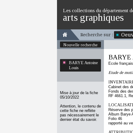
Les collections du département d
arts graphiques
Oeuv
Recherche sur :
Nouvelle recherche
BARYE A
BARYE Antoine
Ecole françai
Louis
Etude de motif
INVENTAIRE
Cabinet des d
Fonds des des
Mise à jour de la fiche
RF 4661.1, Re
05/10/2022
LOCALISATI
Attention, le contenu de
Réserve des p
cette fiche ne reflète
Album Barye A
pas nécessairement le
Folio 46
dernier état du savoir.
rapporté au v
ATTRIBUTI