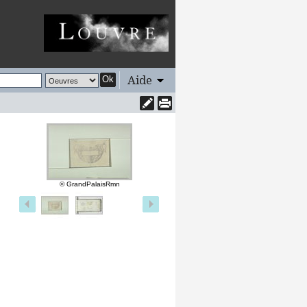
Aide
Ok
© GrandPalaisRmn