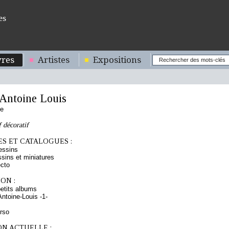
es
res
Artistes
Expositions
ntoine Louis
se
 décoratif
S ET CATALOGUES :
essins
sins et miniatures
cto
ON :
etits albums
ntoine-Louis -1-
erso
ON ACTUELLE :