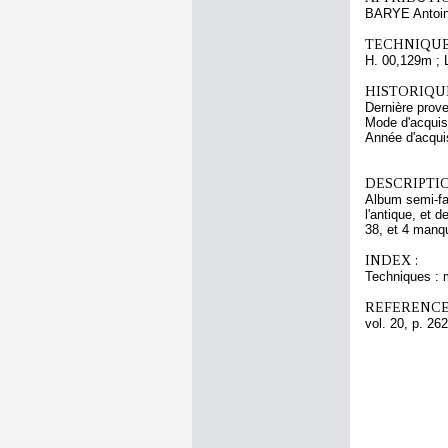
BARYE Antoin
TECHNIQUE
H. 00,129m ; 
HISTORIQUE
Dernière prov
Mode d'acquisi
Année d'acquis
DESCRIPTIO
Album semi-fac
l'antique, et 
38, et 4 manqu
INDEX :
Techniques : 
REFERENCE
vol. 20, p. 262