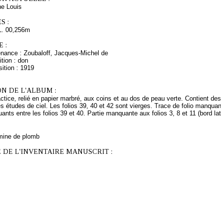
e Louis
S :
L. 00,256m
 :
enance : Zoubaloff, Jacques-Michel de
tion : don
ition : 1919
N DE L'ALBUM :
tice, relié en papier marbré, aux coins et au dos de peau verte. Contient de
des études de ciel. Les folios 39, 40 et 42 sont vierges. Trace de folio manquant
ants entre les folios 39 et 40. Partie manquante aux folios 3, 8 et 11 (bord laté
mine de plomb
 DE L'INVENTAIRE MANUSCRIT :