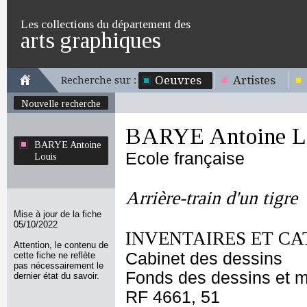
Les collections du département des
arts graphiques
Oeuvres
Artistes
Recherche sur :
Nouvelle recherche
BARYE Antoine L
BARYE Antoine
Ecole française
Louis
Arrière-train d'un tigre
Mise à jour de la fiche
05/10/2022
INVENTAIRES ET CA
Attention, le contenu de
Cabinet des dessins
cette fiche ne reflète
pas nécessairement le
Fonds des dessins et m
dernier état du savoir.
RF 4661, 51