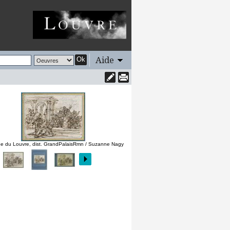
Aide
Ok
e du Louvre, dist. GrandPalaisRmn / Suzanne Nagy