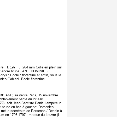
ire. H. 197 ; L. 264 mm Collé en plein sur
t encre brune : ANT. DOMINICI /
ys : Ecole / florentine et enfin, sous le
ico Gabiani. Ecole florentine.
ABBIANI ; sa vente Paris, 15 novembre
mblablement partie du lot 418
79), soit Jean-Baptiste Denis Lempereur
ncre brune en bas à gauche: Domenico
t tué le secrétaire de Porsenna / Dessin à
eum en 1796-1797 ; marque du Louvre (L.