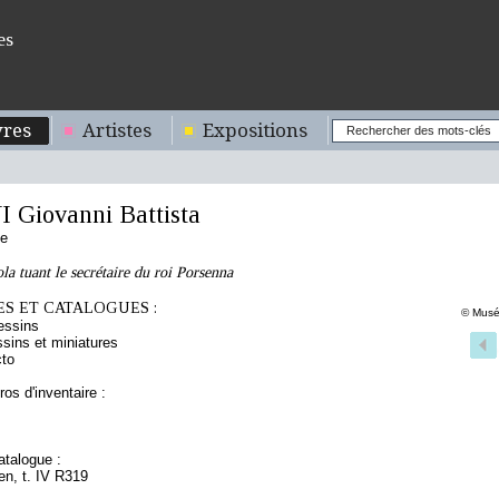
es
res
Artistes
Expositions
 Giovanni Battista
ne
a tuant le secrétaire du roi Porsenna
S ET CATALOGUES :
© Musé
essins
sins et miniatures
cto
os d'inventaire :
talogue :
ien, t. IV R319