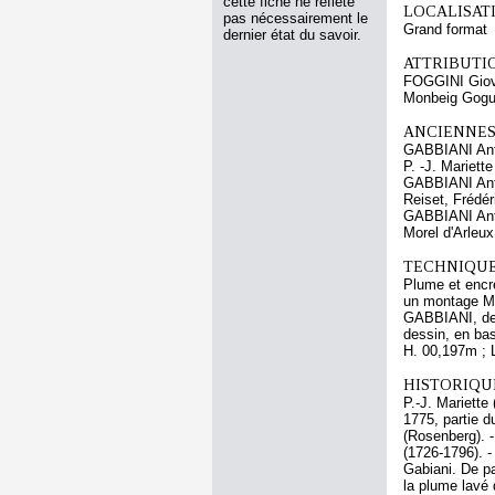
cette fiche ne reflète
LOCALISATI
pas nécessairement le
Grand format
dernier état du savoir.
ATTRIBUTI
FOGGINI Giova
Monbeig Gogue
ANCIENNES
GABBIANI An
P. -J. Mariette
GABBIANI An
Reiset, Frédér
GABBIANI An
Morel d'Arleux
TECHNIQUE
Plume et encre
un montage Ma
GABBIANI, de p
dessin, en bas
H. 00,197m ; 
HISTORIQUE
P.-J. Mariett
1775, partie d
(Rosenberg). 
(1726-1796). -
Gabiani. De pa
la plume lavé