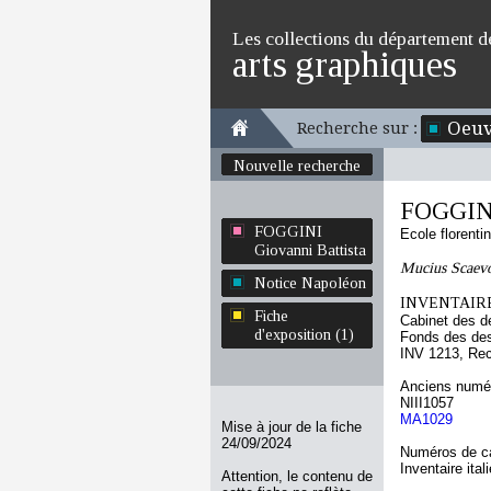
Les collections du département d
arts graphiques
Oeuv
Recherche sur :
Nouvelle recherche
FOGGINI
FOGGINI
Ecole florenti
Giovanni Battista
Mucius Scaevol
Notice Napoléon
INVENTAIRE
Fiche
Cabinet des d
d'exposition (1)
Fonds des des
INV 1213, Re
Anciens numér
NIII1057
MA1029
Mise à jour de la fiche
24/09/2024
Numéros de ca
Inventaire ital
Attention, le contenu de