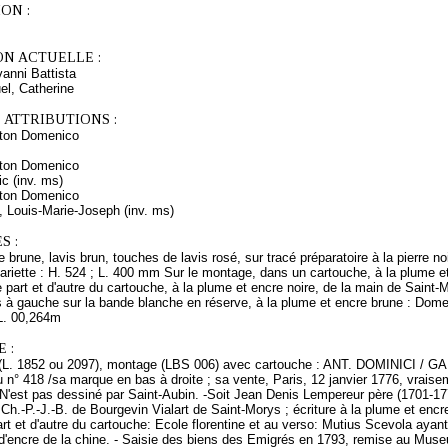
ON :
ON ACTUELLE :
nni Battista
l, Catherine
 ATTRIBUTIONS :
ton Domenico
ton Domenico
ic (inv. ms)
ton Domenico
, Louis-Marie-Joseph (inv. ms)
S :
 brune, lavis brun, touches de lavis rosé, sur tracé préparatoire à la pierre no
riette : H. 524 ; L. 400 mm Sur le montage, dans un cartouche, à la plume e
art et d'autre du cartouche, à la plume et encre noire, de la main de Saint-Mor
 à gauche sur la bande blanche en réserve, à la plume et encre brune : Domen
L. 00,264m
 :
e (L. 1852 ou 2097), montage (LBS 006) avec cartouche : ANT. DOMINICI / G
u n° 418 /sa marque en bas à droite ; sa vente, Paris, 12 janvier 1776, vraise
-N'est pas dessiné par Saint-Aubin. -Soit Jean Denis Lempereur père (1701-17
 Ch.-P.-J.-B. de Bourgevin Vialart de Saint-Morys ; écriture à la plume et e
rt et d'autre du cartouche: Ecole florentine et au verso: Mutius Scevola ayan
 d'encre de la chine. - Saisie des biens des Emigrés en 1793, remise au Mus