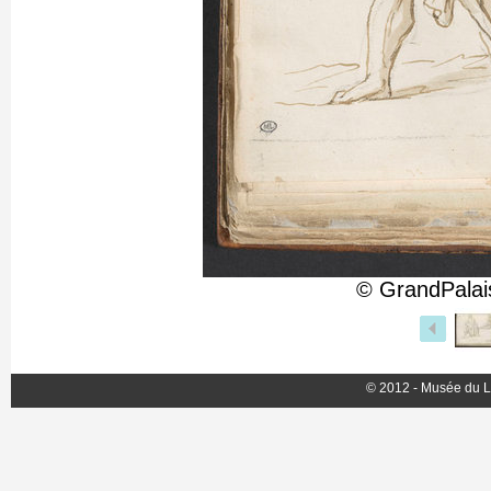
© GrandPalai
© 2012 - Musée du L