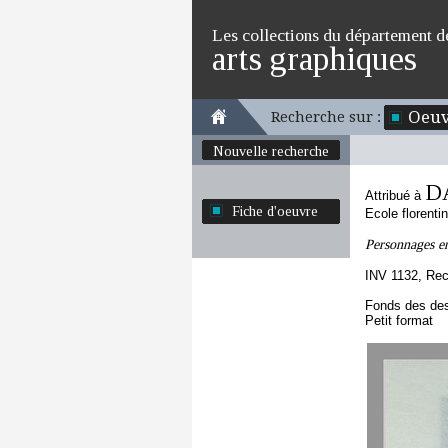
Les collections du département d
arts graphiques
Oeuv
Recherche sur :
Nouvelle recherche
D
Attribué à
Fiche d'oeuvre
Ecole florenti
Personnages en
INV 1132, Rec
Fonds des des
Petit format