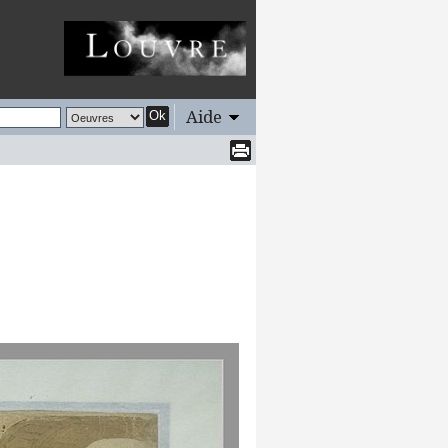
Aide
Ok