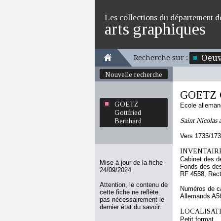
Les collections du département d
arts graphiques
Oeuv
Recherche sur :
Nouvelle recherche
GOETZ G
GOETZ
Ecole allema
Gottfried
Saint Nicolas 
Bernhard
Vers 1735/17
INVENTAIRE
Cabinet des d
Mise à jour de la fiche
Fonds des des
24/09/2024
RF 4558, Rec
Attention, le contenu de
Numéros de ca
cette fiche ne reflète
Allemands A5
pas nécessairement le
dernier état du savoir.
LOCALISATI
Petit format