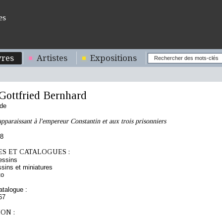
es
res
Artistes
Expositions
ottfried Bernhard
nde
apparaissant à l'empereur Constantin et aux trois prisonniers
38
S ET CATALOGUES :
essins
sins et miniatures
to
talogue :
67
ON :