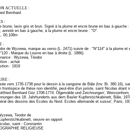
ON ACTUELLE :
ied Bernhard
S :
 brune, lavis gris et brun. Signé à la plume et encre brune en bas à gauche : G
annoté en bas à gauche, à la plume et encre brune : "O".
L. 00,108m
 :
dor de Wyzewa, marque au verso (L. 2471) suivie de : "N°114" à la plume et 
n°120 - Marque du Louvre en bas à droite (L. 1886).
enance : Wyzewa, Téodor
tion : achat
ition : 1919
RE :
sée vers 1735-1738 pour le dessin à la sanguine de Bâle (Inv. Bi. 380.16), san
n frontispice de thèse non identifié, peut-être d'un juriste, saint Nicolas étant
Gottfried Bernhard Göz 1708-1774. Ölgemälde und Zeichnungen', Weissenhorn, 1
hnungen des 18. Jahrhunderts aus dem Basler Kupferstichkabinett, Bâle, 1978
néral des dessins des Ecoles du Nord. Ecoles allemande et suisse', Paris, 19
 Wyzewa, Teodor de
Kupferstichkabinett, oeuvre en rapport
colas, saint - Constantin
ONOGRAPHIE RELIGIEUSE