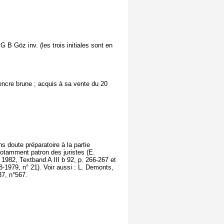
 B Göz inv. (les trois initiales sont en
encre brune ; acquis à sa vente du 20
s doute préparatoire à la partie
 notamment patron des juristes (E.
982, Textband A III b 92, p. 266-267 et
-1979, n° 21). Voir aussi : L. Demonts,
37, n°567.