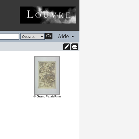
Aide
Ok
© GrandPalaisRmn