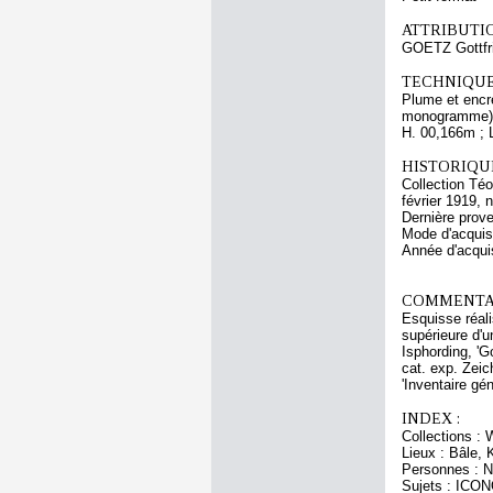
ATTRIBUTI
GOETZ Gottfr
TECHNIQUE
Plume et encre
monogramme); 
H. 00,166m ; 
HISTORIQUE
Collection Téo
février 1919, 
Dernière prov
Mode d'acquisi
Année d'acquis
COMMENTAI
Esquisse réali
supérieure d'u
Isphording, '
cat. exp. Zeic
'Inventaire gé
INDEX :
Collections :
Lieux : Bâle, 
Personnes : Ni
Sujets : IC