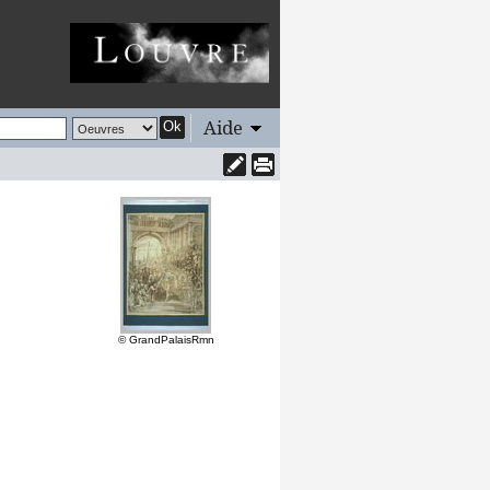
Aide
Ok
© GrandPalaisRmn