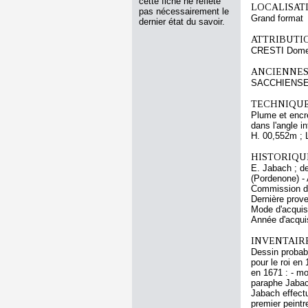
cette fiche ne reflète
LOCALISATI
pas nécessairement le
Grand format
dernier état du savoir.
ATTRIBUTI
CRESTI Dome
ANCIENNES
SACCHIENSE 
TECHNIQUE
Plume et encre 
dans l'angle i
H. 00,552m ; 
HISTORIQUE
E. Jabach ; d
(Pordenone) - 
Commission du
Dernière prov
Mode d'acquisi
Année d'acquis
INVENTAIRE
Dessin probabl
pour le roi en
en 1671 : - mo
paraphe Jabac
Jabach effectu
premier peintr