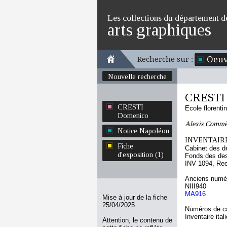
Les collections du département d
arts graphiques
Oeuv
Recherche sur :
Nouvelle recherche
CRESTI
CRESTI
Ecole florenti
Domenico
Alexis Commèn
Notice Napoléon
INVENTAIRE
Fiche
Cabinet des d
d'exposition (1)
Fonds des des
INV 1094, Re
Anciens numér
NIII940
MA916
Mise à jour de la fiche
25/04/2025
Numéros de ca
Inventaire ital
Attention, le contenu de