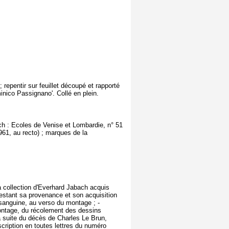
; repentir sur feuillet découpé et rapporté
minico Passignano'. Collé en plein.
h : Ecoles de Venise et Lombardie, n° 51
961, au recto) ; marques de la
a collection d'Everhard Jabach acquis
ttestant sa provenance et son acquisition
 sanguine, au verso du montage ; -
ontage, du récolement des dessins
a suite du décès de Charles Le Brun,
scription en toutes lettres du numéro