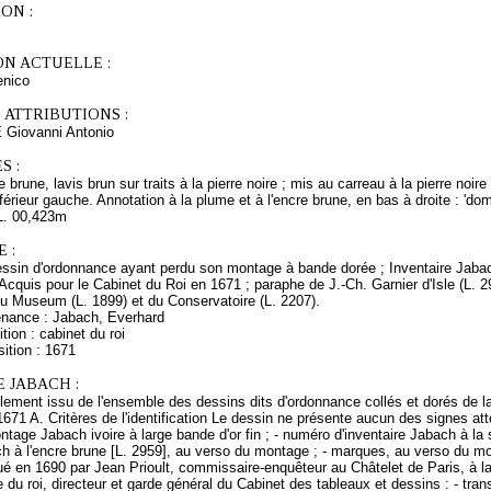
ON :
ON ACTUELLE :
nico
 ATTRIBUTIONS :
Giovanni Antonio
S :
brune, lavis brun sur traits à la pierre noire ; mis au carreau à la pierre noire 
nférieur gauche. Annotation à la plume et à l'encre brune, en bas à droite : 'do
L. 00,423m
 :
essin d'ordonnance ayant perdu son montage à bande dorée ; Inventaire Jabac
Acquis pour le Cabinet du Roi en 1671 ; paraphe de J.-Ch. Garnier d'Isle (L. 2
 Museum (L. 1899) et du Conservatoire (L. 2207).
enance : Jabach, Everhard
tion : cabinet du roi
ition : 1671
 JABACH :
ement issu de l'ensemble des dessins dits d'ordonnance collés et dorés de l
 1671 A. Critères de l'identification Le dessin ne présente aucun des signes a
ntage Jabach ivoire à large bande d'or fin ; - numéro d'inventaire Jabach à la
h à l'encre brune [L. 2959], au verso du montage ; - marques, au verso du m
é en 1690 par Jean Prioult, commissaire-enquêteur au Châtelet de Paris, à l
e du roi, directeur et garde général du Cabinet des tableaux et dessins : - tran