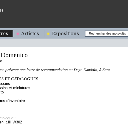
es
res
Artistes
Expositions
 Domenico
ne
e présente une lettre de recommandation au Doge Dandolo, à Zara
S ET CATALOGUES :
essins
sins et miniatures
cto
os d'inventaire :
talogue :
ien, t.III W302