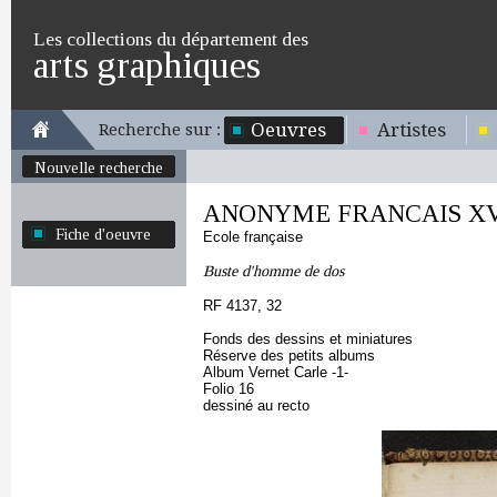
Les collections du département des
arts graphiques
Oeuvres
Artistes
Recherche sur :
Nouvelle recherche
ANONYME FRANCAIS XVI
Fiche d'oeuvre
Ecole française
Buste d'homme de dos
RF 4137, 32
Fonds des dessins et miniatures
Réserve des petits albums
Album Vernet Carle -1-
Folio 16
dessiné au recto