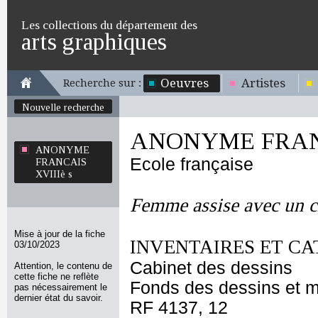
Les collections du département des
arts graphiques
Oeuvres
Artistes
Recherche sur :
Nouvelle recherche
ANONYME FRANC
ANONYME
Ecole française
FRANCAIS
XVIIIè s
Femme assise avec un 
Mise à jour de la fiche
INVENTAIRES ET CA
03/10/2023
Cabinet des dessins
Attention, le contenu de
cette fiche ne reflète
Fonds des dessins et m
pas nécessairement le
dernier état du savoir.
RF 4137, 12