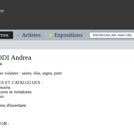
es
res
Artistes
Expositions
I Andrea
ne
s volantes : saints, élus, anges, putti
S ET CATALOGUES :
essins
sins et miniatures
so
os d'inventaire :
ON :