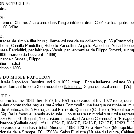
ON ACTUELLE :
drea
S :
 brune. Chiffres à la plume dans l'angle inférieur droit. Collé sur les quatre bo
L. 00,340m
 :
 traces de simple filet brun ; IIIème volume de sa collection, p. 65 (Commodi) 
lfini, Camillo Pandolfini, Roberto Pandolfini, Angiolo Pandolfini, Anna Eleono
resa Pandolfini, par héritage - Vendu par l'entremise de Filippo Strozzi, sur 
806; marque du Louvre (L. 1886).
nance : Strozzi, Filippo
tion : achat
ition : 1806
E DU MUSEE NAPOLEON :
Musée Napoléon. Dessins. Vol.9, p.1652, chap. : Ecole italienne, volume 50. 
e 50 formant le tome 3 du recueil de
Baldinucci
. Signe de recollement : [Vu] 
RE :
 comme les Inv. 1069, Inv. 1070, Inv.1071 recto-verso et Inv. 1072 recto, const
te des commandes reçues par Andrea Commodi : une fresque destinée au mur 
 de Montecavallo à Rome, actuel Palais du Quirinale (C. Thiem, 'Florentiner 
 59). De la fresque, jamais exécutée, il nous reste un modello sur toile représ
zzo Pitti ; G. Briganti, 'L'occasione mancata di Andrea Commodi', in 'Paragon
orence (Galleria degli Uffizi, 10394 F, 10447 F, 17416 F, 17417 F, 17423 F, 
cto-verso), à Londres (British Museum, 1950-6-23-2), à New York (Metropoli
zionale delle Stampe, FC 125038). Selon F. Viatte ('Musée du Louvre, Cabinet