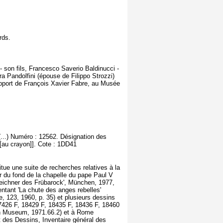
rds.
- son fils, Francesco Saverio Baldinucci -
ra Pandolfini (épouse de Filippo Strozzi)
rapport de François Xavier Fabre, au Musée
(...) Numéro : 12562. Désignation des
[[au crayon]]. Cote : 1DD41
itue une suite de recherches relatives à la
du fond de la chapelle du pape Paul V
zeichner des Frübarock', München, 1977,
entant 'La chute des anges rebelles'
e, 123, 1960, p. 35) et plusieurs dessins
17426 F, 18429 F, 18435 F, 18436 F, 18460
tan Museum, 1971.66.2) et à Rome
 des Dessins, Inventaire général des