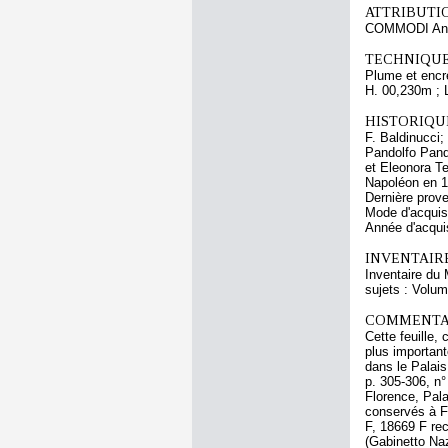
ATTRIBUTI
COMMODI An
TECHNIQUE
Plume et encre
H. 00,230m ; 
HISTORIQUE
F. Baldinucci;
Pandolfo Pando
et Eleonora Te
Napoléon en 1
Dernière prove
Mode d'acquisi
Année d'acquis
INVENTAIR
Inventaire du 
sujets : Volum
COMMENTAI
Cette feuille,
plus importan
dans le Palais
p. 305-306, n°
Florence, Pala
conservés à Fl
F, 18669 F re
(Gabinetto Na