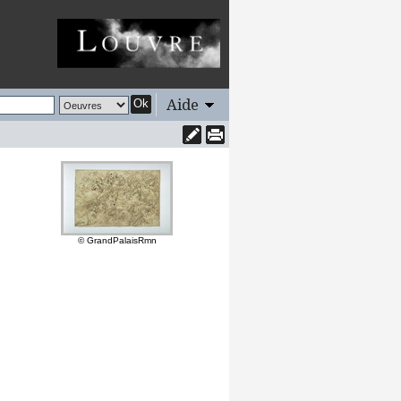
Aide
Ok
© GrandPalaisRmn