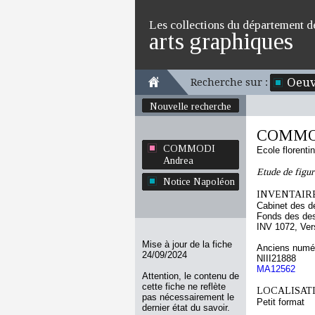
Les collections du département d
arts graphiques
Oeuv
Recherche sur :
Nouvelle recherche
COMMOD
COMMODI
Ecole florenti
Andrea
Etude de figure
Notice Napoléon
INVENTAIRE
Cabinet des d
Fonds des des
INV 1072, Ver
Mise à jour de la fiche
Anciens numér
24/09/2024
NIII21888
MA12562
Attention, le contenu de
cette fiche ne reflète
LOCALISATI
pas nécessairement le
Petit format
dernier état du savoir.