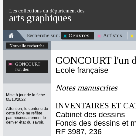
Les collections du département des
arts graphiques
Oeuvres
Artistes
Recherche sur :
Nouvelle recherche
GONCOURT l'un d
GONCOURT
Ecole française
l'un des
Notes manuscrites
Mise à jour de la fiche
05/10/2022
INVENTAIRES ET CA
Attention, le contenu de
Cabinet des dessins
cette fiche ne reflète
pas nécessairement le
Fonds des dessins et m
dernier état du savoir.
RF 3987, 236