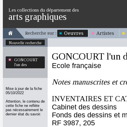
Les collections du département des
arts graphiques
Oeuvres
Artistes
Recherche sur :
Nouvelle recherche
GONCOURT l'un d
GONCOURT
Ecole française
l'un des
Notes manuscrites et cr
Mise à jour de la fiche
05/10/2022
INVENTAIRES ET CA
Attention, le contenu de
Cabinet des dessins
cette fiche ne reflète
pas nécessairement le
Fonds des dessins et m
dernier état du savoir.
RF 3987, 205