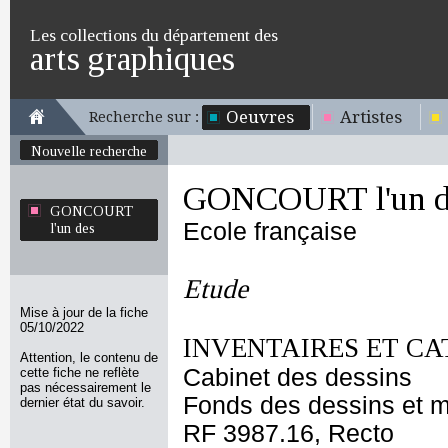
Les collections du département des
arts graphiques
Oeuvres
Artistes
Recherche sur :
Nouvelle recherche
GONCOURT l'un d
GONCOURT
Ecole française
l'un des
Etude
Mise à jour de la fiche
05/10/2022
INVENTAIRES ET CA
Attention, le contenu de
Cabinet des dessins
cette fiche ne reflète
pas nécessairement le
Fonds des dessins et m
dernier état du savoir.
RF 3987.16, Recto