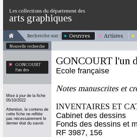
Les collections du département des
arts graphiques
Oeuvres
Artistes
Recherche sur :
Nouvelle recherche
GONCOURT l'un d
GONCOURT
Ecole française
l'un des
Notes manuscrites et cr
Mise à jour de la fiche
05/10/2022
INVENTAIRES ET CA
Attention, le contenu de
Cabinet des dessins
cette fiche ne reflète
pas nécessairement le
Fonds des dessins et m
dernier état du savoir.
RF 3987, 156