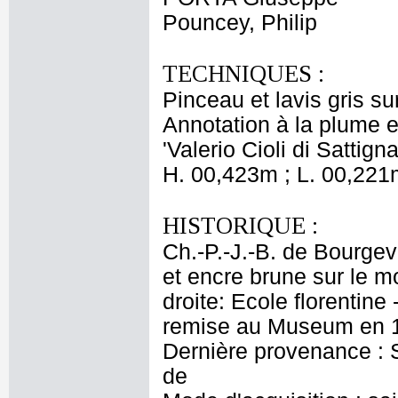
Pouncey, Philip
TECHNIQUES :
Pinceau et lavis gris su
Annotation à la plume et
'Valerio Cioli di Sattign
H. 00,423m ; L. 00,221
HISTORIQUE :
Ch.-P.-J.-B. de Bourgevi
et encre brune sur le m
droite: Ecole florentin
remise au Museum en 1
Dernière provenance : S
de